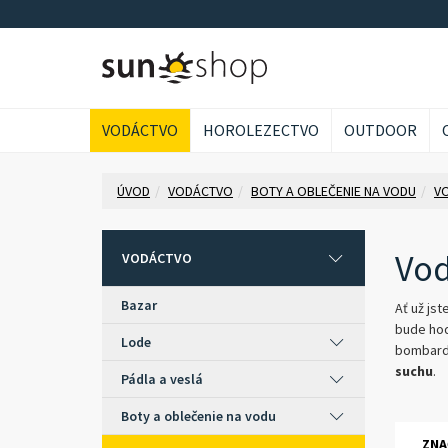
VODÁCTVO
HOROLEZECTVO
OUTDOOR
ÚVOD
VODÁCTVO
BOTY A OBLEČENIE NA VODU
V
Vo
VODÁCTVO
Bazar
Ať už js
bude hod
Lode
bombardu
suchu
.
Pádla a veslá
Boty a oblečenie na vodu
ZNA