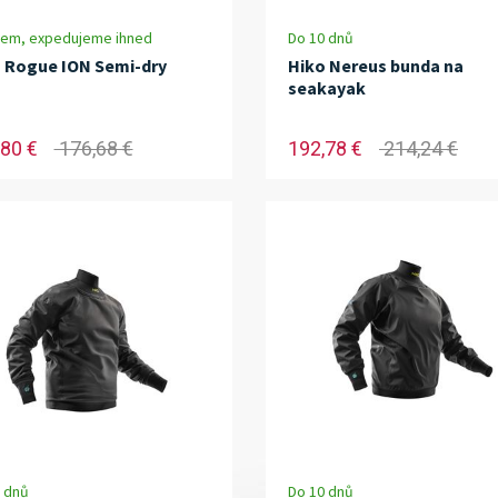
dem, expedujeme ihned
Do 10 dnů
 Rogue ION Semi-dry
Hiko Nereus bunda na
seakayak
80 €
176,68 €
192,78 €
214,24 €
 dnů
Do 10 dnů