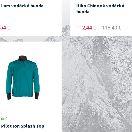
 Lars vodácká bunda
Hiko Chinook vodácká
bunda
54 €
112,44 €
118,40 €
 dnů
 Pilot Ion Splash Top