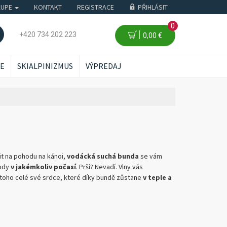
KUPE
KONTAKT
REGISTRACE
PŘIHLÁSIT
0
+420 734 202 223
0,00 €
ŽE
SKIALPINIZMUS
VÝPREDAJ
tit na pohodu na kánoi,
vodácká suchá bunda
se vám
vody
v jakémkoliv počasí
. Prší? Nevadí. Vlny vás
toho celé své srdce, které díky bundě zůstane
v teple a