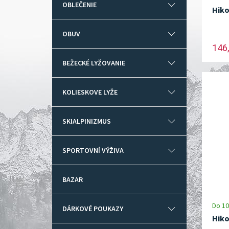
OBLEČENIE
Hiko
OBUV
146,
BEŽECKÉ LYŽOVANIE
KOLIESKOVE LYŽE
SKIALPINIZMUS
SPORTOVNÍ VÝŽIVA
BAZAR
Do 10
DÁRKOVÉ POUKAZY
Hiko