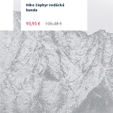
Hiko Zephyr vodácká
bunda
95,95 €
106,48 €