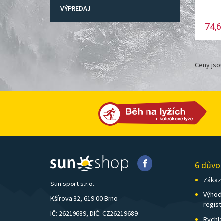
VÝPREDAJ
74,6
Ceny jso
6 důvo
Zákazn
Sun sport s.r.o.
Výhod
Kšírova 32, 619 00 Brno
regis
IČ: 26219689, DIČ: CZ26219689
Rychl