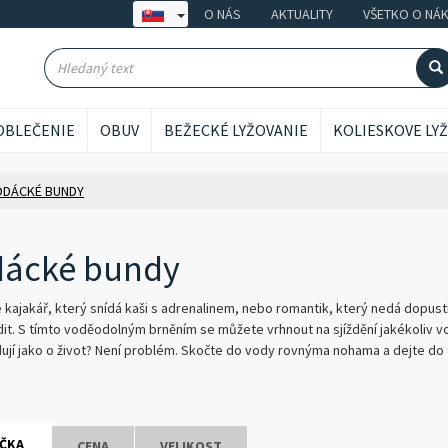
O NÁS
AKTUALITY
VŠETKO O NÁ
OBLEČENIE
OBUV
BEŽECKÉ LYŽOVANIE
KOLIESKOVE LY
ODÁCKÉ BUNDY
dácké bundy
te kajakář, který snídá kaši s adrenalinem, nebo romantik, který nedá dopus
it. S tímto voděodolným brněním se můžete vrhnout na sjíždění jakékoliv 
jí jako o život? Není problém. Skočte do vody rovnýma nohama a dejte do 
ČKA
CENA
VELIKOST