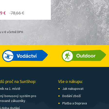
9 €
78,66 €
u v € včetně DPH
dů proč na SunShop:
Vše o nákupu:
ík na 1. místě
Jak nakupovat
ný bonusový systém pro
Dodání zboží
trované zákazníky
Platba a Doprava
á doba dodání