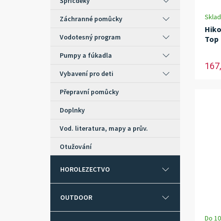
Špricdeky
Skla
Záchranné pomůcky
Hiko
Vodotesný program
Top
Pumpy a fúkadla
167,
Vybavení pro deti
Přepravní pomůcky
Doplnky
Vod. literatura, mapy a prův.
Otužování
HOROLEZECTVO
OUTDOOR
Do 10