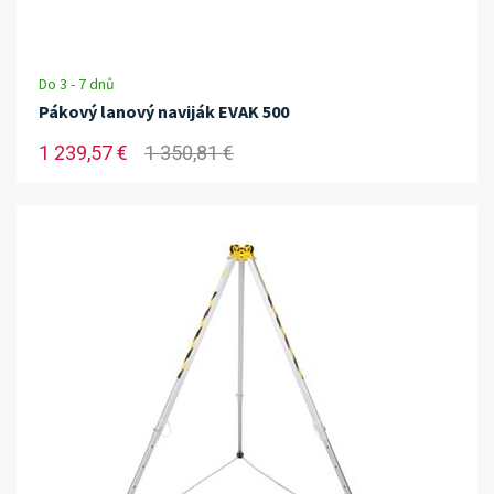
Do 3 - 7 dnů
Pákový lanový naviják EVAK 500
1 239,57 €
1 350,81 €