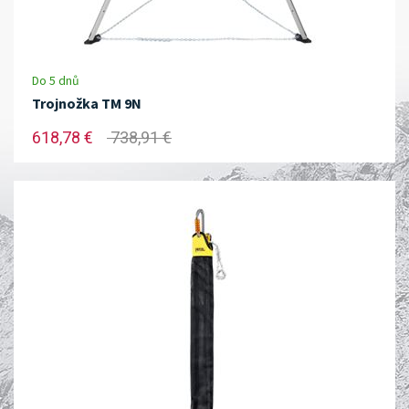
Do 5 dnů
Trojnožka TM 9N
618,78 €
738,91 €