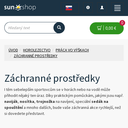
Toggle
Toggle
Toggle
navigation
navigation
naviga
0
0,00 €
ÚVOD
HOROLEZECTVO
PRÁCA VO VÝŠKACH
ZÁCHRANNÉ PROSTŘEDKY
Záchranné prostředky
I těm sebelepším sportovcům se v horách nebo na vodě může
přihodit nějaký ten úraz. Díky praktickým pomůckám, jakými jsou např.
naviják
,
nosítka
,
trojnožka
na navíjení, speciální
sedák na
spouštění
a mnoho dalších, bude vaše záchranná akce rychlejší, než
si dovedete představit.