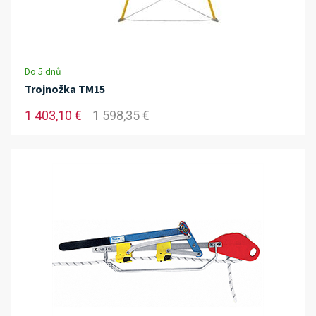
Do 5 dnů
Trojnožka TM15
1 403,10 €
1 598,35 €