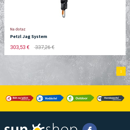
Na dotaz
Petzl Jag System
303,53 €
337,26 €
1