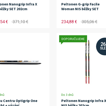
onen Nanogrip Infra X
Peltonen G-grip Facile
běžky SET 202cm
Woman NIS běžky SET
54 €
371,10 €
234,88 €
305,06 €
DOPORUČUJEME
2
SL
dnů
Do 3 dnů
u Centra Optigrip One
Peltonen Nanogrip Infra 
ht + vázání
NIS běžky 202cm