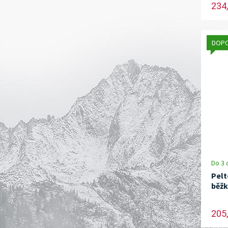
234,
DOP
Do 3 
Pelt
běžk
205,