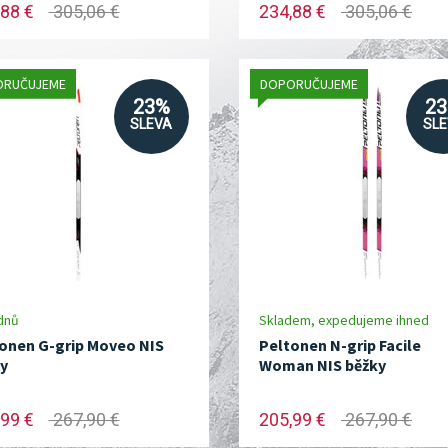
88 €
305,06 €
234,88 €
305,06 €
ORUČUJEME
DOPORUČUJEME
23%
2
SLEVA
SL
dnů
Skladem, expedujeme ihned
onen G-grip Moveo NIS
Peltonen N-grip Facile
y
Woman NIS běžky
99 €
267,90 €
205,99 €
267,90 €