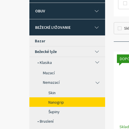
OBUV
BEŽECKÉ LYŽOVANIE
Sk
Bazar
Bežecké lyže
DOP
Klasika
Mazací
Nemazací
Skin
Nanogrip
Šupiny
Bruslení
Skla