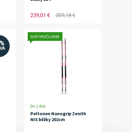
239,01 €
309,18 €
DOPORUČUJEME
3%
EVA
Do 2 dnů
Peltonen Nanogrip Zenith
NIS běžky 202cm