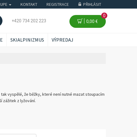
KUPE
KONTAKT
REGISTRACE
PŘIHLÁSIT
0
+420 734 202 223
0,00 €
ŽE
SKIALPINIZMUS
VÝPREDAJ
 tak vyspělé, že běžky, které není nutné mazat stoupacím
 zážitek z lyžování.