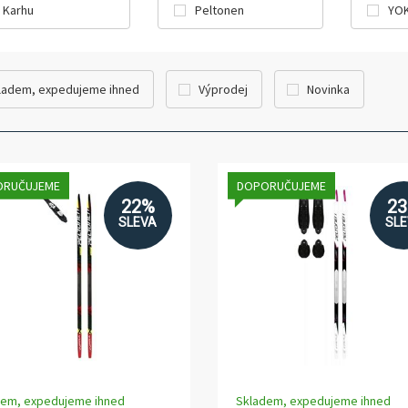
Karhu
Peltonen
YO
ladem, expedujeme ihned
Výprodej
Novinka
ORUČUJEME
DOPORUČUJEME
22%
2
SLEVA
SL
dem, expedujeme ihned
Skladem, expedujeme ihned