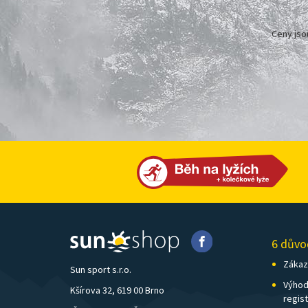
Ceny jso
6 důvo
Zákazn
Sun sport s.r.o.
Výhod
Kšírova 32, 619 00 Brno
regis