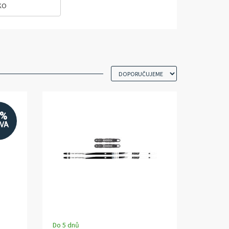
KO
3%
EVA
Do 5 dnů