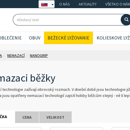
O NÁS
AKTUALITY
VŠETKO O NÁ
OBLEČENIE
OBUV
BEŽECKÉ LYŽOVANIE
KOLIESKOVE LY
A
NEMAZACÍ
NANOGRIP
azaci běžky
 technologie zažívají obrovský rozmach. V dnešní době jsou technologie již
jsou opatřeny nemazací technologií zajistí hobby běžcům stejný - né li lepší
ČKA
CENA
VELIKOST