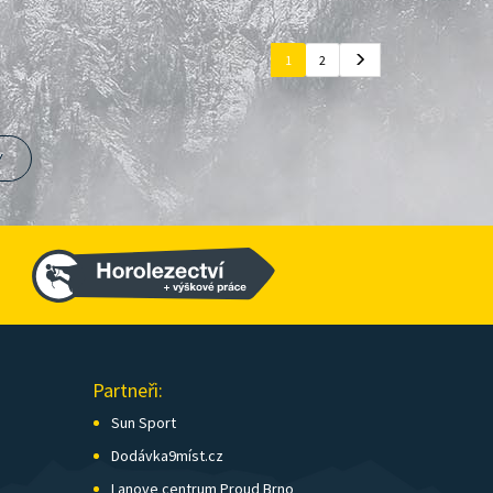
1
2
Y
Partneři:
Sun Sport
Dodávka9míst.cz
Lanove centrum Proud Brno