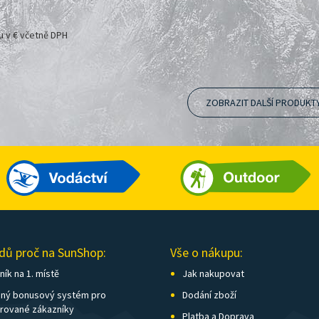
u v € včetně DPH
ZOBRAZIT DALŠÍ PRODUKT
dů proč na SunShop:
Vše o nákupu:
ík na 1. místě
Jak nakupovat
ný bonusový systém pro
Dodání zboží
trované zákazníky
Platba a Doprava