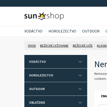
VODÁCTVO
HOROLEZECTVO
OUTDOOR
ÚVOD
BEŽECKÉ LYŽOVANIE
BEŽECKÉ LYŽE
KLASIK
Nem
VODÁCTVO
Nemazací
HOROLEZECTVO
voskem a 
OUTDOOR
ZNA
OBLEČENIE