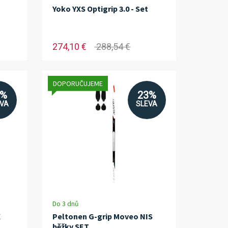
Yoko YXS Optigrip 3.0 - Set
274,10 €
288,54 €
DOPORUČUJEME
6%
23%
EVA
SLEVA
Do 3 dnů
X
Peltonen G-grip Moveo NIS
běžky SET