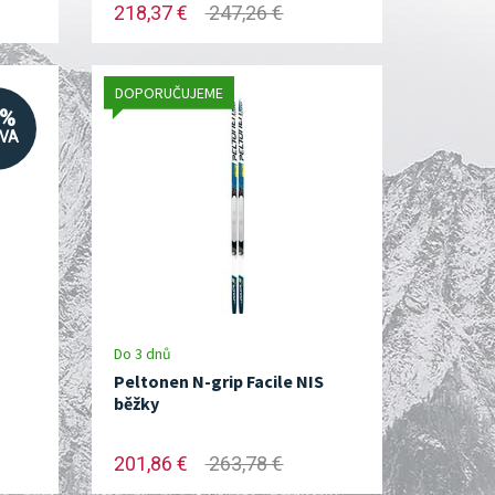
218,37 €
247,26 €
DOPORUČUJEME
3%
EVA
Do 3 dnů
Peltonen N-grip Facile NIS
běžky
201,86 €
263,78 €