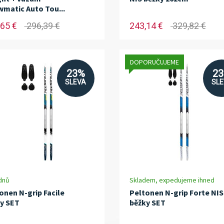
matic Auto Tou...
65 €
296,39 €
243,14 €
329,82 €
DOPORUČUJEME
23%
2
SLEVA
SL
dnů
Skladem, expedujeme ihned
onen N-grip Facile
Peltonen N-grip Forte NIS
y SET
běžky SET