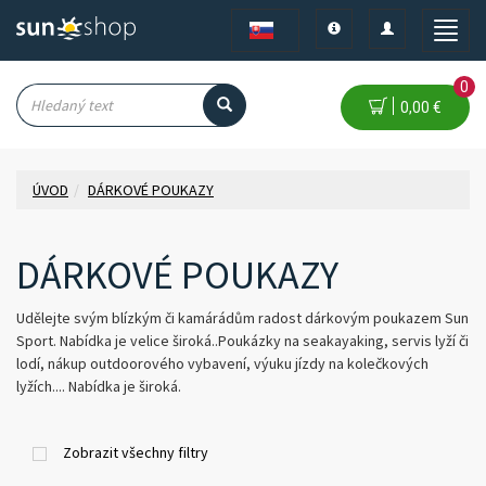
Toggle
Toggle
Toggle
navigation
navigation
naviga
0
0,00 €
ÚVOD
DÁRKOVÉ POUKAZY
DÁRKOVÉ POUKAZY
Udělejte svým blízkým či kamárádům radost dárkovým poukazem Sun
Sport. Nabídka je velice široká..Poukázky na seakayaking, servis lyží či
lodí, nákup outdoorového vybavení, výuku jízdy na kolečkových
lyžích.... Nabídka je široká.
Zobrazit všechny filtry