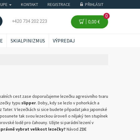
KUPE
KONTAKT
REGISTRACE
PŘIHLÁSIT
0
+420 734 202 223
0,00 €
ŽE
SKIALPINIZMUS
VÝPREDAJ
skalních cest zase doporučujeme lezečku agresivního tvaru
ezečky typu
slipper
. Doby, kdy se lezlo v pohorkách a
 Tater. V lezečkách si sice budete připadat jako japonské
, a posunete tak svou lezeckou úroveň o nějaký ten stupínek
brovské lodě pro čahouny. Užijte si parádní lezení v
správně vybrat velikost lezečky?
Návod
ZDE