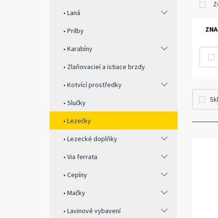
Z
Laná
ZNA
Prilby
Karabíny
Zlaňovacieí a istiace brzdy
Kotvící prostředky
Sk
Slučky
Lezečky
Lezecké doplňky
Via ferrata
Cepíny
Mačky
Lavinové vybavení