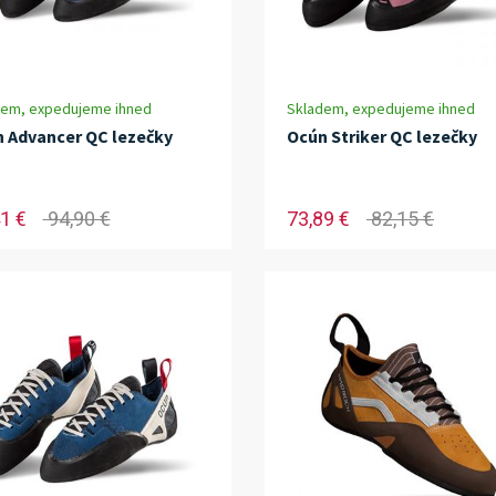
dem, expedujeme ihned
Skladem, expedujeme ihned
 Advancer QC lezečky
Ocún Striker QC lezečky
1 €
94,90 €
73,89 €
82,15 €