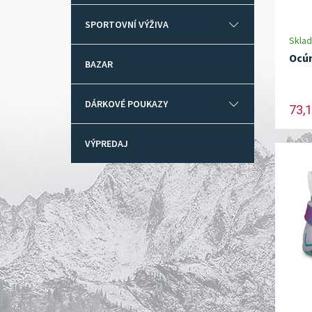
SPORTOVNÍ VÝŽIVA
Skla
Ocún
BAZAR
DÁRKOVÉ POUKAZY
73,1
VÝPREDAJ