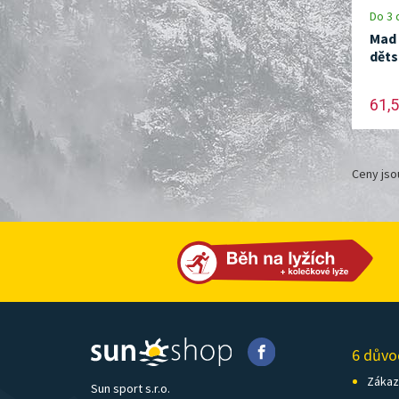
Do 3 
Mad
děts
61,5
Ceny jso
6 důvo
Zákazn
Sun sport s.r.o.