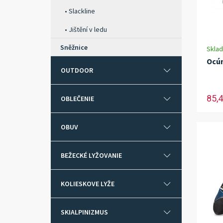
Slackline
Jištění v ledu
Sněžnice
Skla
Ocún
OUTDOOR
85,4
OBLEČENIE
OBUV
BEŽECKÉ LYŽOVANIE
KOLIESKOVE LYŽE
SKIALPINIZMUS