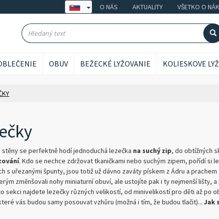
O NÁS
AKTUALITY
VŠETKO O NÁ
OBLEČENIE
OBUV
BEŽECKÉ LYŽOVANIE
KOLIESKOVE LY
ČKY
ečky
 stěny se perfektně hodí jednoduchá lezečka
na
suchý zip
, do obtížných 
zování
. Kdo se nechce zdržovat tkaničkami nebo suchým zipem, pořídí si l
h s uřezanými špunty, jsou totiž už dávno zaváty pískem z Ádru a prachem z
erým změnšovali nohy miniaturní obuví, ale ustojíte pak i ty nejmenší lišty
to sekci najdete lezečky různých velikostí, od minivelikostí pro děti až po o
které vás budou samy posouvat vzhůru (možná i tím, že budou tlačit)...
Jak 