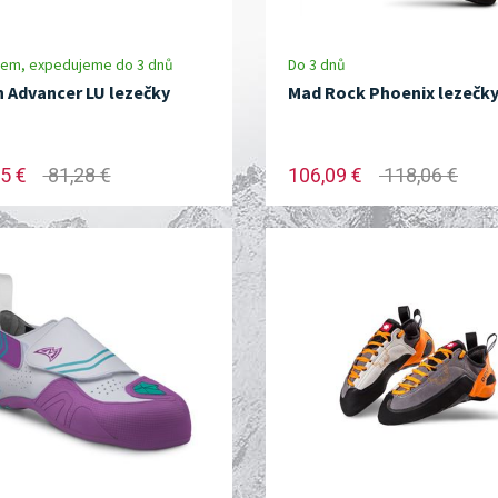
dem, expedujeme do 3 dnů
Do 3 dnů
 Advancer LU lezečky
Mad Rock Phoenix lezečk
5 €
81,28 €
106,09 €
118,06 €