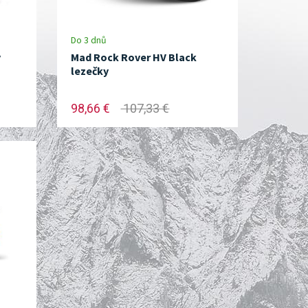
Do 3 dnů
y
Mad Rock Rover HV Black
lezečky
98,66 €
107,33 €