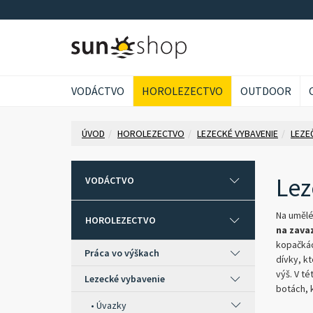
VODÁCTVO
HOROLEZECTVO
OUTDOOR
ÚVOD
HOROLEZECTVO
LEZECKÉ VYBAVENIE
LEZE
Lez
VODÁCTVO
Na umělé
HOROLEZECTVO
na zava
kopačkác
Práca vo výškach
dívky, kt
výš. V té
Lezecké vybavenie
botách, 
Úvazky