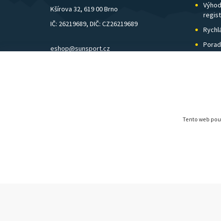
Výhod
Kšírova 32, 619 00 Brno
regis
IČ: 26219689, DIČ: CZ26219689
Rychl
Porad
eshop@sunsport.cz
Zázem
mobil: +420 734 202 223
Pošto
pevná linka: +420 541 248 595
Tento web použ