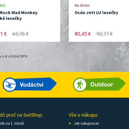
dnů
Na dotaz
 Rock Mad Monkey
Ocún Jett LU lezečky
ké lezečky
1 €
69,76 €
80,45 €
90,77 €
u v € včetně DPH
dů proč na SunShop:
Vše o nákupu:
ík na 1. místě
Jak nakupovat