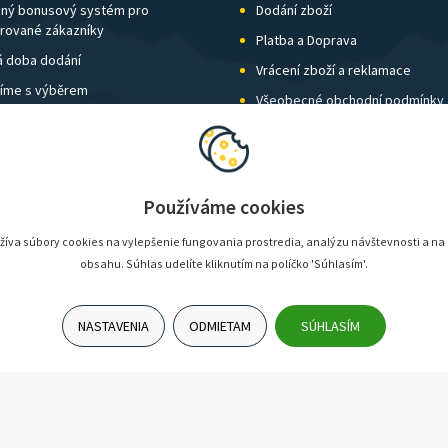
ný bonusový systém pro
Dodání zboží
trované zákazníky
Platba a Doprava
á doba dodání
Vrácení zboží a reklamace
íme s výběrem
Všeobecné obchodní podmínky
í kamenných prodejen
Nastavení soukromí
vné nad 115 € zdarma
Používáme cookies
íva súbory cookies na vylepšenie fungovania prostredia, analýzu návštevnosti a na
obsahu. Súhlas udelíte kliknutím na políčko 'Súhlasím'.
NASTAVENIA
ODMIETAM
SÚHLASÍM