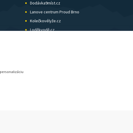
Dodávka9míst.cz
Lanove centrum Proud Brno
Kolečkovélyže.cz
Loděkvodě.cz
SK Skol Brno
Biatlon Brno
Wild Runners
 personalizáciu
© SunShop | www.sunshop.cz