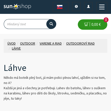
Toggle
Toggle
Toggle
navigation
navigation
naviga
0
0,00 €
ÚVOD
OUTDOOR
VARENIE A RIAD
OUTDOOROVÝ RIAD
LÁHVE
Láhve
Někdo má botník plný bot, já mám polici plnou lahví, ujíždím si na tom,
no A?
Každá je jiná a všechny je potřebuji. Lahev do batohu, láhev s ouškem
na karabinu, láhev pro děti do školy, litrovku, sedmičku, a placatku, no
jéje, tu taky!