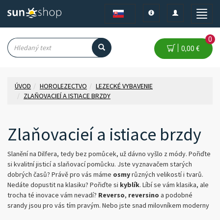
Toggle
Toggle
Toggle
navigation
navigation
naviga
0
0,00 €
ÚVOD
HOROLEZECTVO
LEZECKÉ VYBAVENIE
ZLAŇOVACIEÍ A ISTIACE BRZDY
Zlaňovacieí a istiace brzdy
Slanění na Dilfera, tedy bez pomůcek, už dávno vyšlo z módy. Pořiďte
si kvalitní jisticí a slaňovací pomůcku. Jste vyznavačem starých
dobrých časů? Právě pro vás máme
osmy
různých velikostí i tvarů.
Nedáte dopustit na klasiku? Pořiďte si
kyblík
. Líbí se vám klasika, ale
trocha té inovace vám nevadí?
Reverso
,
reversino
a podobné
srandy jsou pro vás tím pravým. Nebo jste snad milovníkem moderny
a pokroku?
Poloautomatické
i
automatické pomůcky
, jakými jsou