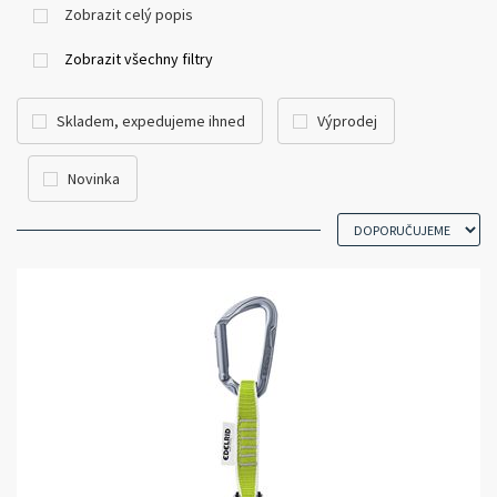
např.
Gri-gri
nebo
Click-up
a jeho inovace, u nás najdete
Zobrazit celý popis
samozřejmě také. Jak zpívá jedna česká kapela - stačí si jen vybrat...
Zobrazit všechny filtry
Skladem, expedujeme ihned
Výprodej
Novinka