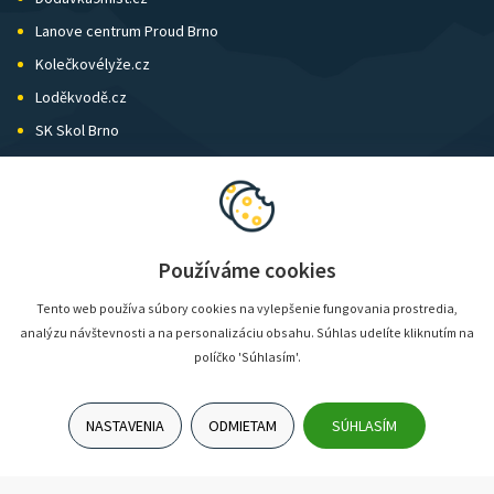
Lanove centrum Proud Brno
Kolečkovélyže.cz
Loděkvodě.cz
SK Skol Brno
Biatlon Brno
Wild Runners
Používáme cookies
Tento web používa súbory cookies na vylepšenie fungovania prostredia,
analýzu návštevnosti a na personalizáciu obsahu. Súhlas udelíte kliknutím na
políčko 'Súhlasím'.
NASTAVENIA
ODMIETAM
SÚHLASÍM
© SunShop | www.sunshop.cz