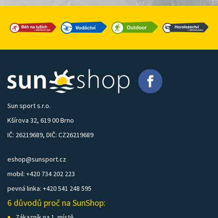
Sun sport s.r.o.
Kšírova 32, 619 00 Brno
IČ: 26219689, DIČ: CZ26219689
eshop@sunsport.cz
mobil: +420 734 202 223
pevná linka: +420 541 248 595
6 důvodů proč na SunShop:
Zákazník na 1. místě