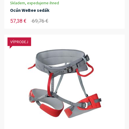
Skladem, expedujeme ihned
Ocún WeBee sedák
57,38 €
69,76 €
VÝPRODEJ