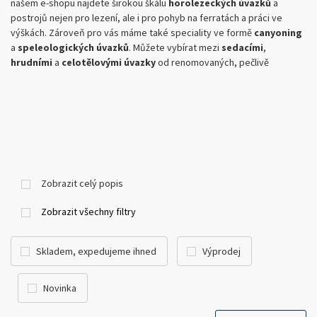
našem e-shopu
najdete
širokou
škálu
horolezeckých
úvazků
a
postrojů nejen pro lezení, ale i pro pohyb na ferratách
a práci ve
výškách
.
Zároveň pro vás máme také speciality ve formě
canyoning
a
speleologických úvazků
. Můžete vybírat mezi
sedacími
,
hrudními
a
celotělovými úvazky
od renomovaných, pečlivě
vybraných tuzemských i zahraničních výrobců.
Zobrazit celý popis
Zobrazit všechny filtry
Skladem, expedujeme ihned
Výprodej
Novinka