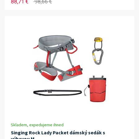
88,71 €
98,66 €
Skladem, expedujeme ihned
Singing Rock Lady Packet dámský sedák s
výbavou M