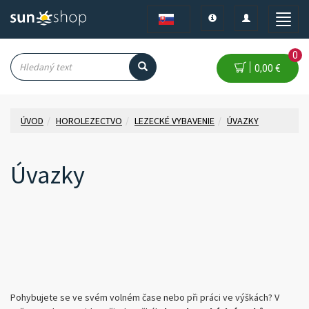
Toggle
Toggle
Toggle
navigation
navigation
naviga
0
0,00 €
ÚVOD
HOROLEZECTVO
LEZECKÉ VYBAVENIE
ÚVAZKY
Úvazky
Pohybujete se ve svém volném čase nebo při práci ve výškách?
V