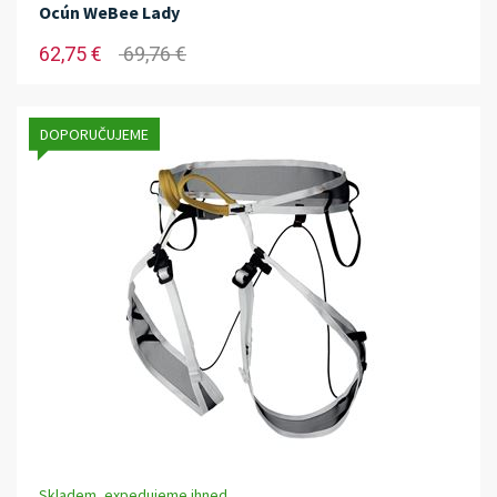
Ocún WeBee Lady
62,75 €
69,76 €
DOPORUČUJEME
Skladem, expedujeme ihned