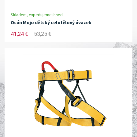
Skladem, expedujeme ihned
Ocún Mojo dětský celotělový úvazek
41,24 €
53,25 €