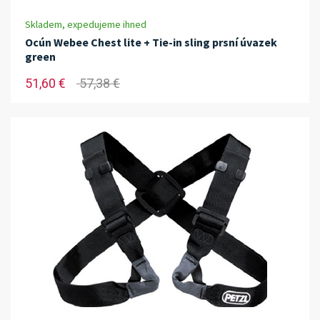
Skladem, expedujeme ihned
Ocún Webee Chest lite + Tie-in sling prsní úvazek
green
51,60 €
57,38 €