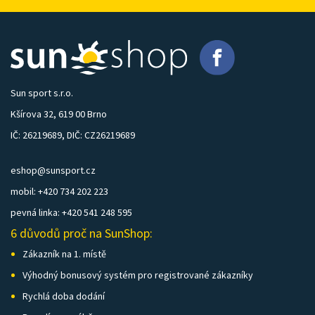
Sun sport s.r.o.
Kšírova 32, 619 00 Brno
IČ: 26219689, DIČ: CZ26219689
eshop@sunsport.cz
mobil: +420 734 202 223
pevná linka: +420 541 248 595
6 důvodů proč na SunShop:
Zákazník na 1. místě
Výhodný bonusový systém pro registrované zákazníky
Rychlá doba dodání