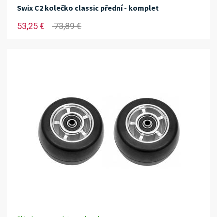
Swix C2 kolečko classic přední - komplet
53,25 €
73,89 €