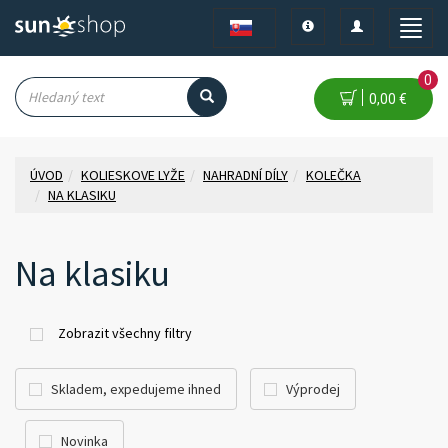
Toggle
Toggle
Toggle
navigation
navigation
naviga
0
0,00 €
ÚVOD
KOLIESKOVE LYŽE
NAHRADNÍ DÍLY
KOLEČKA
NA KLASIKU
Na klasiku
Zobrazit všechny filtry
Skladem, expedujeme ihned
Výprodej
Novinka