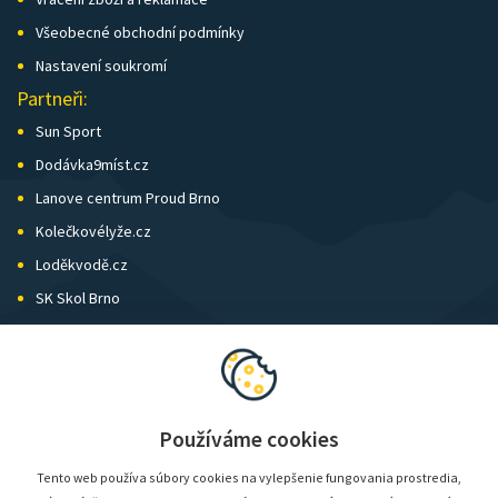
Všeobecné obchodní podmínky
Nastavení soukromí
Partneři:
Sun Sport
Dodávka9míst.cz
Lanove centrum Proud Brno
Kolečkovélyže.cz
Loděkvodě.cz
SK Skol Brno
Biatlon Brno
Wild Runners
Používáme cookies
Tento web používa súbory cookies na vylepšenie fungovania prostredia,