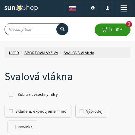
Toggle
Toggle
Toggle
navigation
navigation
naviga
0
0,00 €
ÚVOD
SPORTOVNÍ VÝŽIVA
SVALOVÁ VLÁKNA
Svalová vlákna
Zobrazit všechny filtry
Skladem, expedujeme ihned
Výprodej
Novinka