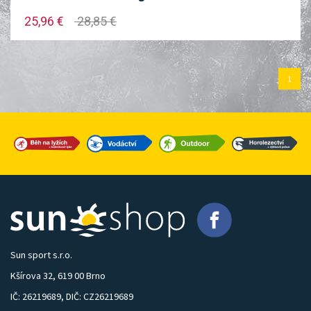
25,96 €
28,85 €
1
Sun sport s.r.o.
Kšírova 32, 619 00 Brno
IČ: 26219689, DIČ: CZ26219689