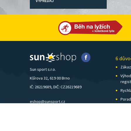
VÝPREDAJ
6 důvo
Zákazn
Sun sport s.r.o.
Výhod
Kšírova 32, 619 00 Brno
regis
IČ: 26219689, DIČ: CZ26219689
Rychl
Porad
eshop@sunsport.cz
Zázem
mobil: +420 734 202 223
Pošto
pevná linka: +420 541 248 595