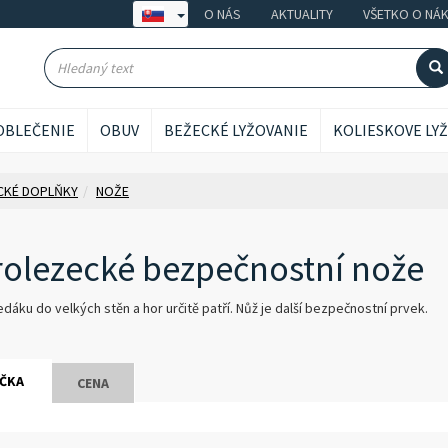
O NÁS
AKTUALITY
VŠETKO O NÁ
OBLEČENIE
OBUV
BEŽECKÉ LYŽOVANIE
KOLIESKOVE LY
CKÉ DOPLŇKY
NOŽE
olezecké bezpečnostní nože
dáku do velkých stěn a hor určitě patří. Nůž je další bezpečnostní prvek.
ČKA
CENA