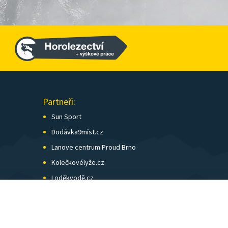
Partneři:
Sun Sport
Dodávka9míst.cz
Lanove centrum Proud Brno
Kolečkovélyže.cz
Loděkvodě.cz
SK Skol Brno
Biatlon Brno
Wild Runners