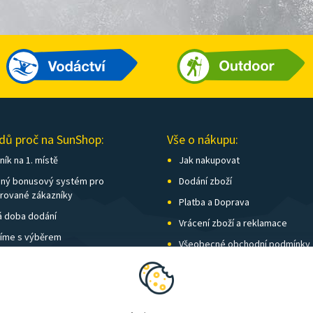
dů proč na SunShop:
Vše o nákupu:
ík na 1. místě
Jak nakupovat
ný bonusový systém pro
Dodání zboží
trované zákazníky
Platba a Doprava
á doba dodání
Vrácení zboží a reklamace
íme s výběrem
Všeobecné obchodní podmínky
í kamenných prodejen
Nastavení soukromí
vné nad 115 € zdarma