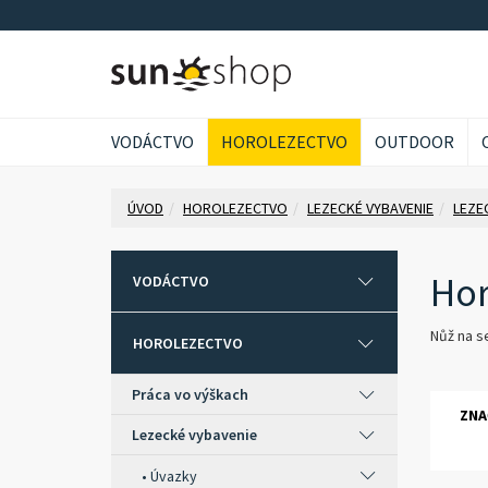
VODÁCTVO
HOROLEZECTVO
OUTDOOR
ÚVOD
HOROLEZECTVO
LEZECKÉ VYBAVENIE
LEZE
Hor
VODÁCTVO
Nůž na se
HOROLEZECTVO
Práca vo výškach
ZNA
Lezecké vybavenie
Úvazky