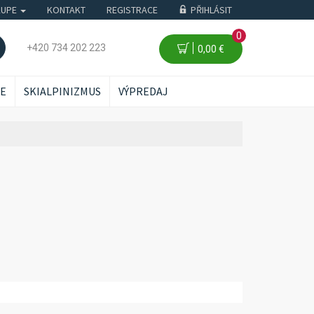
KUPE
KONTAKT
REGISTRACE
PŘIHLÁSIT
0
+420 734 202 223
0,00 €
ŽE
SKIALPINIZMUS
VÝPREDAJ