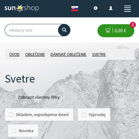
Toggle
Toggle
Toggle
navigation
navigation
naviga
0
0,00 €
ÚVOD
OBLEČENIE
DÁMSKÉ OBLEČENIE
SVETRE
Svetre
Zobrazit všechny filtry
Skladem, expedujeme ihned
Výprodej
Novinka